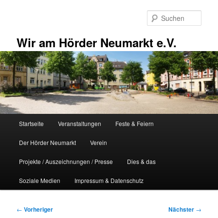
Zum
primären
Such
Inhalt
springen
Wir am Hörder Neumarkt e.V.
Hauptmenü
Startseite
Veranstaltungen
Feste & Feiern
Der Hörder Neumarkt
Verein
Projekte / Auszeichnungen / Presse
Dies & das
Soziale Medien
Impressum & Datenschutz
Beitragsnavigation
←
Vorheriger
Nächster
→