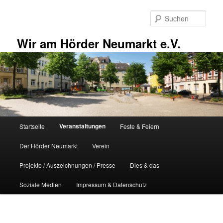
Zum
primären
Such
Inhalt
springen
Wir am Hörder Neumarkt e.V.
Hauptmenü
Veranstaltungen
Startseite
Feste & Feiern
Der Hörder Neumarkt
Verein
Projekte / Auszeichnungen / Presse
Dies & das
Soziale Medien
Impressum & Datenschutz