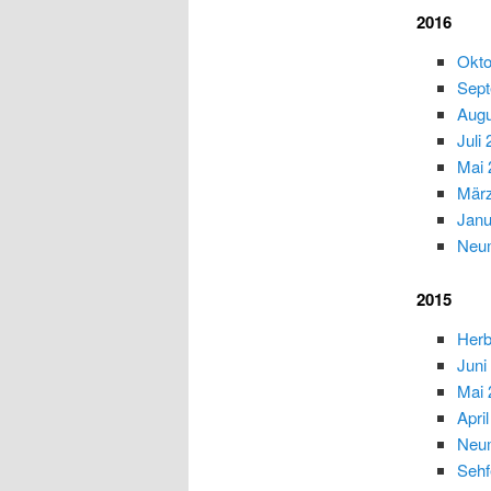
2016
Okt
Sep
Augu
Juli
Mai 
Mär
Janu
Neum
2015
Herb
Juni
Mai 
Apri
Neum
Sehf