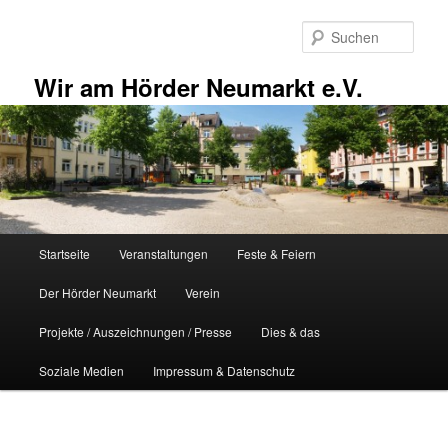
Zum
primären
Such
Inhalt
springen
Wir am Hörder Neumarkt e.V.
Hauptmenü
Startseite
Veranstaltungen
Feste & Feiern
Der Hörder Neumarkt
Verein
Projekte / Auszeichnungen / Presse
Dies & das
Soziale Medien
Impressum & Datenschutz