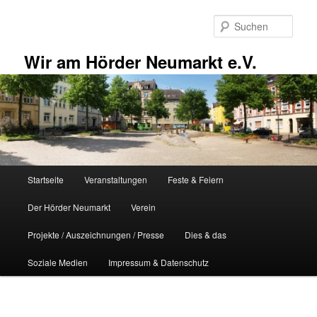
Zum
primären
Such
Inhalt
springen
Wir am Hörder Neumarkt e.V.
Hauptmenü
Startseite
Veranstaltungen
Feste & Feiern
Der Hörder Neumarkt
Verein
Projekte / Auszeichnungen / Presse
Dies & das
Soziale Medien
Impressum & Datenschutz