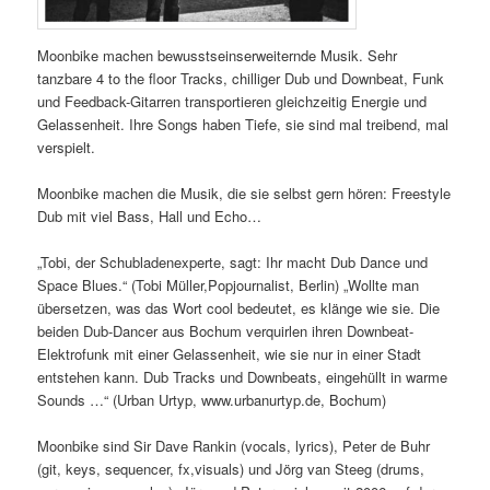
Moonbike machen bewusstseinserweiternde Musik. Sehr
tanzbare 4 to the floor Tracks, chilliger Dub und Downbeat, Funk
und Feedback-Gitarren transportieren gleichzeitig Energie und
Gelassenheit. Ihre Songs haben Tiefe, sie sind mal treibend, mal
verspielt.
Moonbike machen die Musik, die sie selbst gern hören: Freestyle
Dub mit viel Bass, Hall und Echo…
„Tobi, der Schubladenexperte, sagt: Ihr macht Dub Dance und
Space Blues.“ (Tobi Müller,Popjournalist, Berlin) „Wollte man
übersetzen, was das Wort cool bedeutet, es klänge wie sie. Die
beiden Dub-Dancer aus Bochum verquirlen ihren Downbeat-
Elektrofunk mit einer Gelassenheit, wie sie nur in einer Stadt
entstehen kann. Dub Tracks und Downbeats, eingehüllt in warme
Sounds …“ (Urban Urtyp, www.urbanurtyp.de, Bochum)
Moonbike sind Sir Dave Rankin (vocals, lyrics), Peter de Buhr
(git, keys, sequencer, fx,visuals) und Jörg van Steeg (drums,