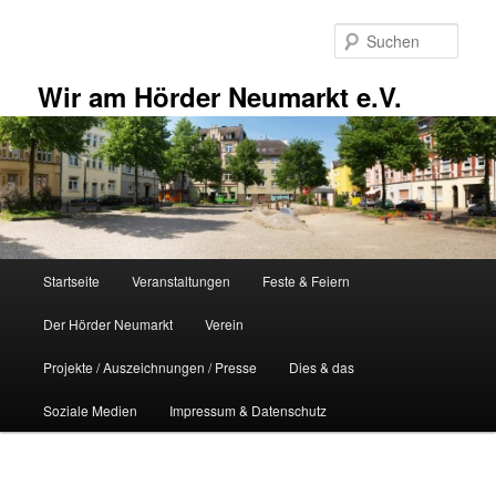
Zum
primären
Such
Inhalt
springen
Wir am Hörder Neumarkt e.V.
Hauptmenü
Startseite
Veranstaltungen
Feste & Feiern
Der Hörder Neumarkt
Verein
Projekte / Auszeichnungen / Presse
Dies & das
Soziale Medien
Impressum & Datenschutz