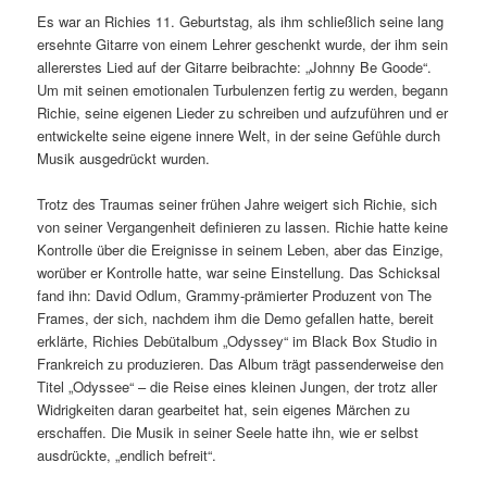
Es war an Richies 11. Geburtstag, als ihm schließlich seine lang
ersehnte Gitarre von einem Lehrer geschenkt wurde, der ihm sein
allererstes Lied auf der Gitarre beibrachte: „Johnny Be Goode“.
Um mit seinen emotionalen Turbulenzen fertig zu werden, begann
Richie, seine eigenen Lieder zu schreiben und aufzuführen und er
entwickelte seine eigene innere Welt, in der seine Gefühle durch
Musik ausgedrückt wurden.
Trotz des Traumas seiner frühen Jahre weigert sich Richie, sich
von seiner Vergangenheit definieren zu lassen. Richie hatte keine
Kontrolle über die Ereignisse in seinem Leben, aber das Einzige,
worüber er Kontrolle hatte, war seine Einstellung. Das Schicksal
fand ihn: David Odlum, Grammy-prämierter Produzent von The
Frames, der sich, nachdem ihm die Demo gefallen hatte, bereit
erklärte, Richies Debütalbum „Odyssey“ im Black Box Studio in
Frankreich zu produzieren. Das Album trägt passenderweise den
Titel „Odyssee“ – die Reise eines kleinen Jungen, der trotz aller
Widrigkeiten daran gearbeitet hat, sein eigenes Märchen zu
erschaffen. Die Musik in seiner Seele hatte ihn, wie er selbst
ausdrückte, „endlich befreit“.