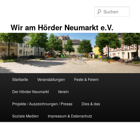
Zum
primären
Such
Inhalt
springen
Wir am Hörder Neumarkt e.V.
Hauptmenü
Startseite
Veranstaltungen
Feste & Feiern
Der Hörder Neumarkt
Verein
Projekte / Auszeichnungen / Presse
Dies & das
Soziale Medien
Impressum & Datenschutz