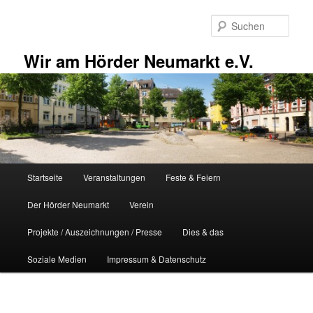
Zum
primären
Such
Inhalt
springen
Wir am Hörder Neumarkt e.V.
Hauptmenü
Startseite
Veranstaltungen
Feste & Feiern
Der Hörder Neumarkt
Verein
Projekte / Auszeichnungen / Presse
Dies & das
Soziale Medien
Impressum & Datenschutz