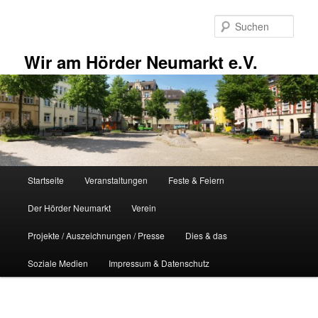
Zum
primären
Such
Inhalt
springen
Wir am Hörder Neumarkt e.V.
Hauptmenü
Startseite
Veranstaltungen
Feste & Feiern
Der Hörder Neumarkt
Verein
Projekte / Auszeichnungen / Presse
Dies & das
Soziale Medien
Impressum & Datenschutz