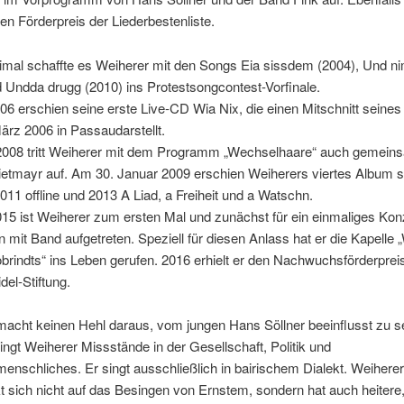
 den Förderpreis der Liederbestenliste.
eimal schaffte es Weiherer mit den Songs Eia sissdem (2004), Und n
 Undda drugg (2010) ins Protestsongcontest-Vorfinale.
06 erschien seine erste Live-CD Wia Nix, die einen Mitschnitt seine
rz 2006 in Passaudarstellt.
l 2008 tritt Weiherer mit dem Programm „Wechselhaare“ auch gemein
ietmayr auf. Am 30. Januar 2009 erschien Weiherers viertes Album 
2011 offline und 2013 A Liad, a Freiheit und a Watschn.
015 ist Weiherer zum ersten Mal und zunächst für ein einmaliges Kon
it Band aufgetreten. Speziell für diesen Anlass hat er die Kapelle 
brindts“ ins Leben gerufen. 2016 erhielt er den Nachwuchsförderprei
el-Stiftung.
acht keinen Hehl daraus, vom jungen Hans Söllner beeinflusst zu s
ingt Weiherer Missstände in der Gesellschaft, Politik und
nschliches. Er singt ausschließlich in bairischem Dialekt. Weiherer
 sich nicht auf das Besingen von Ernstem, sondern hat auch heitere