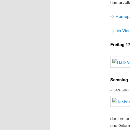
humorvolle
->
Homep
->
ein Vid
Freitag 1
Samstag 1
– DAS DUO
den erste
und Gitarr