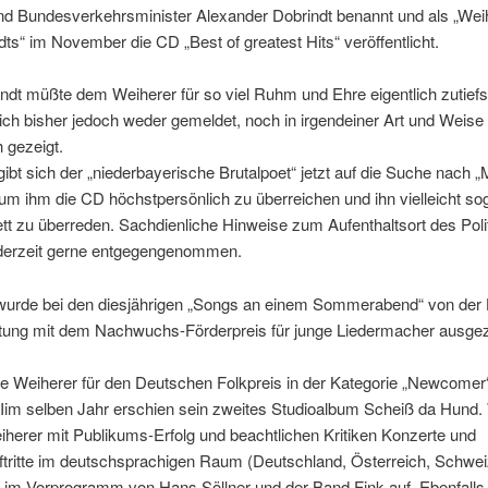
und Bundesverkehrsminister Alexander Dobrindt benannt und als „Wei
dts“ im November die CD „Best of greatest Hits“ veröffentlicht.
ndt müßte dem Weiherer für so viel Ruhm und Ehre eigentlich zutief
sich bisher jedoch weder gemeldet, noch in irgendeiner Art und Weise
h gezeigt.
bt sich der „niederbayerische Brutalpoet“ jetzt auf die Suche nach „
 um ihm die CD höchstpersönlich zu überreichen und ihn vielleicht so
t zu überreden. Sachdienliche Hinweise zum Aufenthaltsort des Poli
derzeit gerne entgegengenommen.
wurde bei den diesjährigen „Songs an einem Sommerabend“ von der
iftung mit dem Nachwuchs-Förderpreis für junge Liedermacher ausgez
e Weiherer für den Deutschen Folkpreis in der Kategorie „Newcomer
 Iim selben Jahr erschien sein zweites Studioalbum Scheiß da Hund. 
eiherer mit Publikums-Erfolg und beachtlichen Kritiken Konzerte und
ftritte im deutschsprachigen Raum (Deutschland, Österreich, Schweiz
 im Vorprogramm von Hans Söllner und der Band Fink auf. Ebenfalls