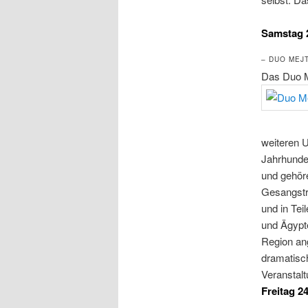
Samstag 2
– DUO MEJ
Das Duo Me
weiteren U
Jahrhunder
und gehöre
Gesangstra
und in Tei
und Ägypte
Region an
dramatisch
Veranstalt
Freitag 2