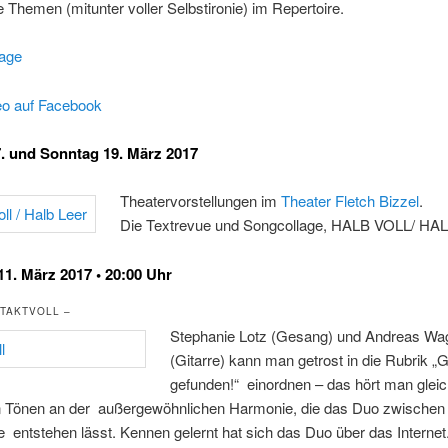
 Themen (mitunter voller Selbstironie) im Repertoire.
age
eo auf Facebook
7. und Sonntag 19. März 2017
Theatervorstellungen im
Theater Fletch Bizzel
.
Die Textrevue und Songcollage, HALB VOLL/ H
1. März 2017 • 20:00 Uhr
 TAKTVOLL –
Stephanie Lotz (Gesang) und Andreas Wa
(Gitarre) kann man getrost in die Rubrik „
gefunden!“ einordnen – das hört man glei
n Tönen an der außergewöhnlichen Harmonie, die das Duo zwische
e entstehen lässt. Kennen gelernt hat sich das Duo über das Internet