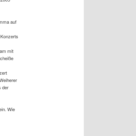
imma auf
s Konzerts
sam mit
scheiße
zert
„Weiherer
s der
ein. Wie
,