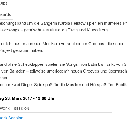
ARDS –
aschungsband um die Sängerin Karola Felstow spielt ein munteres 
Jazzsongs – gemischt aus aktuellen Titeln und KLassikern.
besteht aus erfahrenen Musikern verschiedener Combos, die schon
Projekt geträumt haben.
 und ohne Scheuklappen spielen sie Songs von Latin bis Funk, von S
ziven Balladen – teilweise unterlegt mit neuen Grooves und überrasc
nts.
nd nur zwei Dinge: Spielspaß für die Musiker und Hörspaß fürs Publi
g 23. März 2017 • 19:00 Uhr
– WORK – SESSION