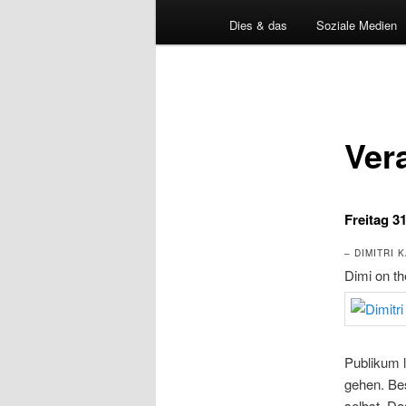
Dies & das
Soziale Medien
Ver
Freitag 3
– DIMITRI 
Dimi on th
Publikum l
gehen. Bes
selbst. Da