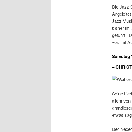
Die Jazz 
Angeleite
Jazz Musi
bisher im 
geführt. D
vor, mit A
Samstag 1
– CHRIS
Seine Lied
allem von 
grandiosen
etwas sag
Der niede