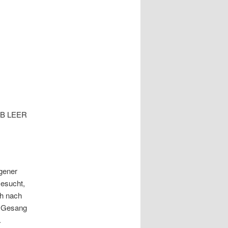
ALB LEER
gener
Gesucht,
ch nach
n Gesang
.