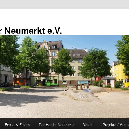
 Neumarkt e.V.
Feste & Feiern
Der Hörder Neumarkt
Verein
Projekte / Ausz