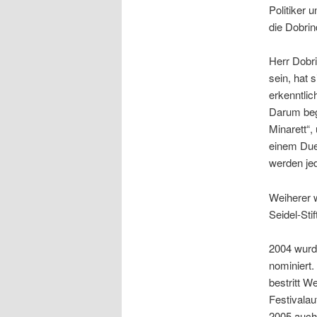
Politiker 
die Dobrin
Herr Dobri
sein, hat 
erkenntlic
Darum begi
Minarett“,
einem Duet
werden je
Weiherer 
Seidel-St
2004 wurd
nominiert.
bestritt W
Festivalau
2005 auch