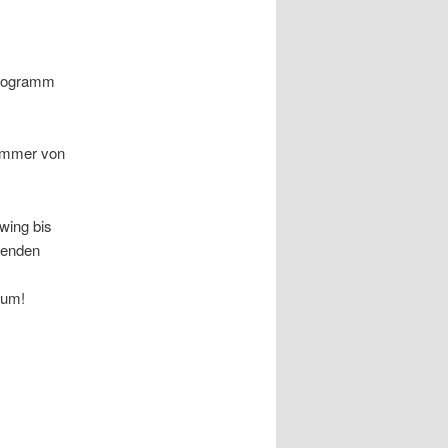
Programm
 immer von
wing bis
henden
kum!