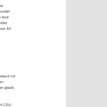
ne.
munder
n fand
eiter
eser Art
gelaunt vor
nen
er glaubt,
ach CSU-