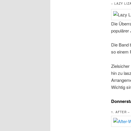
– LAZY LIZ
Die Überr
populärer 
Die Band 
so einem 
Zielsicher
hin zu las
Arrangeme
Wichtig si
Donnersta
1. AFTER 