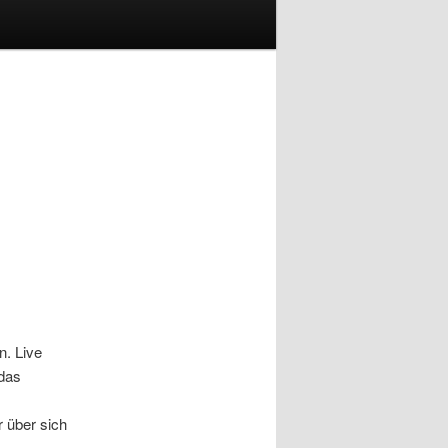
n. Live
 das
r über sich