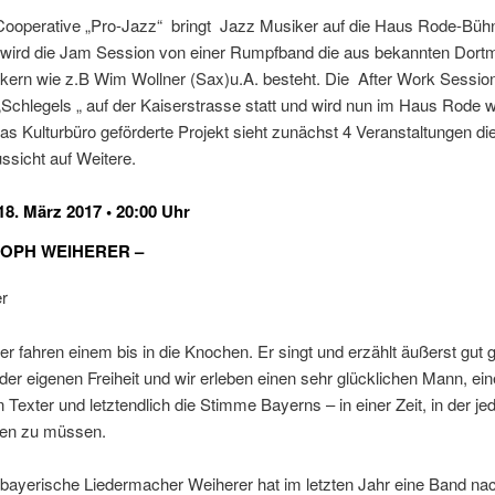
Cooperative „Pro-Jazz“ bringt Jazz Musiker auf die Haus Rode-Büh
t wird die Jam Session von einer Rumpfband die aus bekannten Dort
kern wie z.B Wim Wollner (Sax)u.A. besteht. Die After Work Sessio
„Schlegels „ auf der Kaiserstrasse statt und wird nun im Haus Rode w
as Kulturbüro geförderte Projekt sieht zunächst 4 Veranstaltungen di
ussicht auf Weitere.
8. März 2017 • 20:00 Uhr
TOPH WEIHERER –
er fahren einem bis in die Knochen. Er singt und erzählt äußerst gut 
der eigenen Freiheit und wir erleben einen sehr glücklichen Mann, ei
 Texter und letztendlich die Stimme Bayerns – in einer Zeit, in der jed
en zu müssen.
rbayerische Liedermacher Weiherer hat im letzten Jahr eine Band n