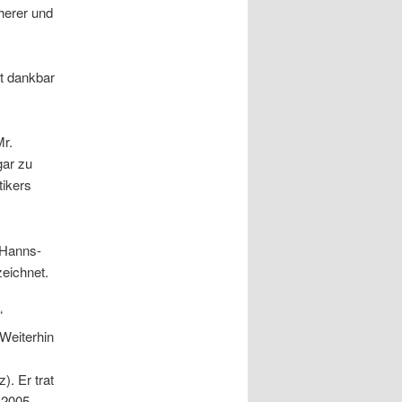
herer und
st dankbar
Mr.
gar zu
tikers
 Hanns-
eichnet.
“
Weiterhin
). Er trat
 2005