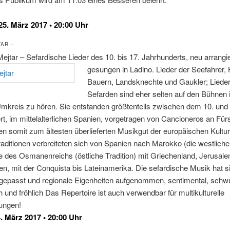
5. März 2017 • 20:00 Uhr
TAR –
jtar – Sefardische Lieder des 10. bis 17. Jahrhunderts, neu arrangie
gesungen in Ladino.
Lieder der Seefahrer, 
Bauern, Landsknechte und Gaukler; Lieder
Sefarden sind eher selten auf den Bühnen
mkreis zu hören. Sie entstanden größtenteils zwischen dem 10. und 
t, im mittelalterlichen Spanien, vorgetragen von Cancioneros an Für
n somit zum ältesten überlieferten Musikgut der europäischen Kultur
ditionen verbreiteten sich von Spanien nach Marokko (die westliche 
le des Osmanenreichs (östliche Tradition) mit Griechenland, Jerusal
n, mit der Conquista bis Lateinamerika. Die sefardische Musik hat si
gepasst und regionale Eigenheiten aufgenommen, sentimental, schwu
 und fröhlich Das Repertoire ist auch verwendbar für multikulturelle
ungen!
4. März 2017 • 20:00 Uhr