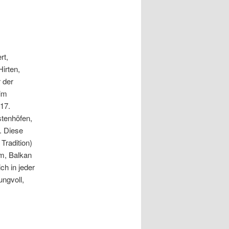
rt,
Hirten,
 der
 im
17.
stenhöfen,
. Diese
Tradition)
em, Balkan
ch in jeder
ngvoll,