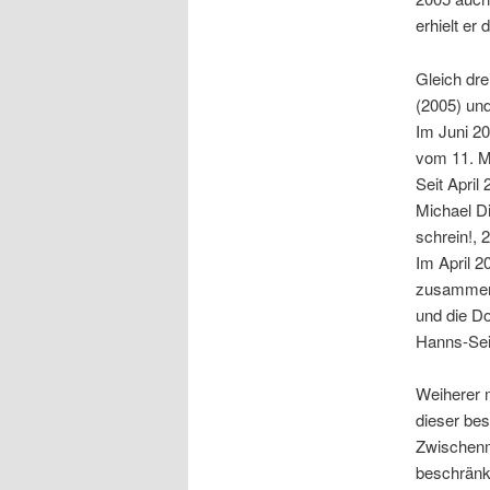
erhielt er
Gleich dr
(2005) und
Im Juni 20
vom 11. Mä
Seit Apri
Michael D
schrein!, 
Im April 2
zusammen m
und die Do
Hanns-Seid
Weiherer m
dieser bes
Zwischenme
beschränkt