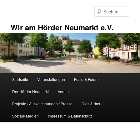
Zum
primären
Such
Inhalt
springen
Wir am Hörder Neumarkt e.V.
Hauptmenü
Startseite
Veranstaltungen
Feste & Feiern
Der Hörder Neumarkt
Verein
Projekte / Auszeichnungen / Presse
Dies & das
Soziale Medien
Impressum & Datenschutz