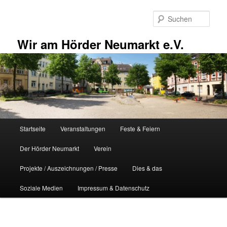
Zum
primären
Such
Inhalt
springen
Wir am Hörder Neumarkt e.V.
Hauptmenü
Startseite
Veranstaltungen
Feste & Feiern
Der Hörder Neumarkt
Verein
Projekte / Auszeichnungen / Presse
Dies & das
Soziale Medien
Impressum & Datenschutz