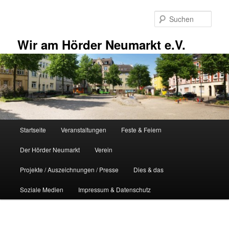
Zum
primären
Such
Inhalt
springen
Wir am Hörder Neumarkt e.V.
Hauptmenü
Startseite
Veranstaltungen
Feste & Feiern
Der Hörder Neumarkt
Verein
Projekte / Auszeichnungen / Presse
Dies & das
Soziale Medien
Impressum & Datenschutz