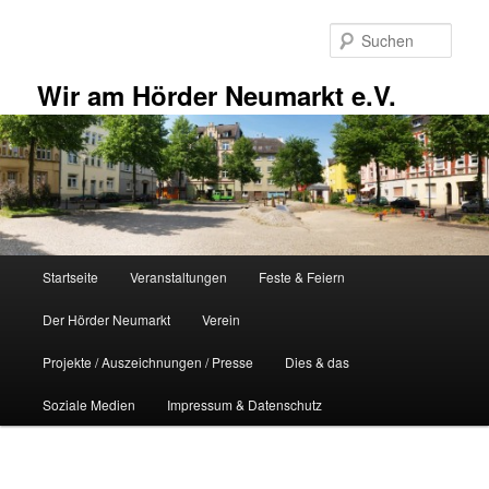
Zum
primären
Such
Inhalt
springen
Wir am Hörder Neumarkt e.V.
Hauptmenü
Startseite
Veranstaltungen
Feste & Feiern
Der Hörder Neumarkt
Verein
Projekte / Auszeichnungen / Presse
Dies & das
Soziale Medien
Impressum & Datenschutz