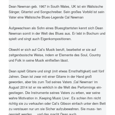
Dean Newman geb. 1967 in South Wales, UK ist ein Walisische
Sänger, Gitarrist und Songschreiber. Sein großes Vorbild ist sein
Vater eine Walisische Blues-Legende Cal Newman
Aufgewachsen als Sohn eines Bluesgitarristen kennt sich Dean
Newman somit in der Welt des Blues aus. Er lebt in Bochum und
spielt und singt auch Eigenkompositionen.
Obwohl er sich auf Cal’s Musik beruft, bearbeitet er sie auf
zeitgenössische Weise, indem er Elemente des Soul, Country
und Folk in seine Musik einfließen lässt.
Dean spielt Gitarre und singt (mit etwas Ernsthaftigkeit) seit fünf
Jahren. Dean ist zwar mit einer Gitarre in der Hand groß
geworden, aber bis zum Tod seines Vaters ‚Cal Newman‘ im
August 2014 ist er nie wirklich in die Welt des Performings ein-
gestiegen. Die Instrumente seines Vaters zu erben, war seine
wahre Motivation in ‚Keeping Music Live‘. Es schien ihm nicht
richtig sie zu verkaufen oder Cal’s Gibson einfach unter dem Bett
zu verstauen nur um sie Sicher aufzubewahren. Sie muss- ten
gespielt werden … und das macht Dean auch.