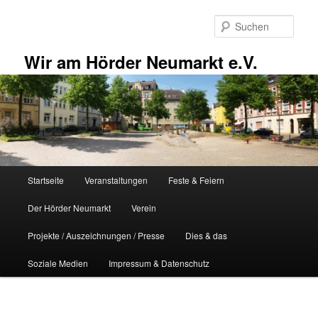
Zum
primären
Such
Inhalt
springen
Wir am Hörder Neumarkt e.V.
Hauptmenü
Startseite
Veranstaltungen
Feste & Feiern
Der Hörder Neumarkt
Verein
Projekte / Auszeichnungen / Presse
Dies & das
Soziale Medien
Impressum & Datenschutz