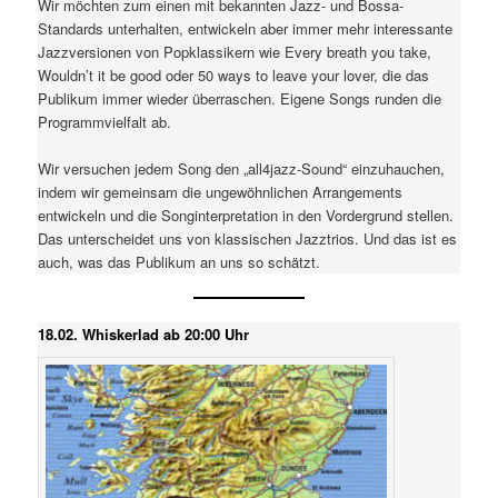
Wir möchten zum einen mit bekannten Jazz- und Bossa-
Standards unterhalten, entwickeln aber immer mehr interessante
Jazzversionen von Popklassikern wie Every breath you take,
Wouldn’t it be good oder 50 ways to leave your lover, die das
Publikum immer wieder überraschen. Eigene Songs runden die
Programmvielfalt ab.
Wir versuchen jedem Song den „all4jazz-Sound“ einzuhauchen,
indem wir gemeinsam die ungewöhnlichen Arrangements
entwickeln und die Songinterpretation in den Vordergrund stellen.
Das unterscheidet uns von klassischen Jazztrios. Und das ist es
auch, was das Publikum an uns so schätzt.
18.02. Whiskerlad ab 20:00 Uhr