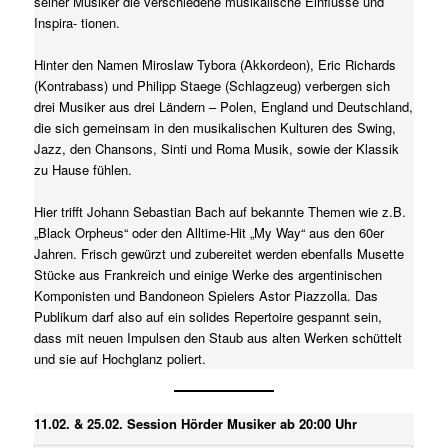
seiner Musiker die verschiedene musikalische Einflüsse und
Inspira- tionen.
Hinter den Namen Miroslaw Tybora (Akkordeon), Eric Richards
(Kontrabass) und Philipp Staege (Schlagzeug) verbergen sich
drei Musiker aus drei Ländern – Polen, England und Deutschland,
die sich gemeinsam in den musikalischen Kulturen des Swing,
Jazz, den Chansons, Sinti und Roma Musik, sowie der Klassik
zu Hause fühlen.
Hier trifft Johann Sebastian Bach auf bekannte Themen wie z.B.
„Black Orpheus“ oder den Alltime-Hit „My Way“ aus den 60er
Jahren. Frisch gewürzt und zubereitet werden ebenfalls Musette
Stücke aus Frankreich und einige Werke des argentinischen
Komponisten und Bandoneon Spielers Astor Piazzolla. Das
Publikum darf also auf ein solides Repertoire gespannt sein,
dass mit neuen Impulsen den Staub aus alten Werken schüttelt
und sie auf Hochglanz poliert.
11.02. & 25.02. Session Hörder Musiker ab 20:00 Uhr