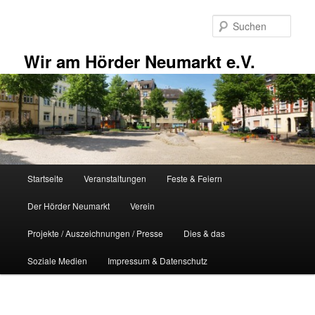
Zum
primären
Such
Inhalt
springen
Wir am Hörder Neumarkt e.V.
Hauptmenü
Startseite
Veranstaltungen
Feste & Feiern
Der Hörder Neumarkt
Verein
Projekte / Auszeichnungen / Presse
Dies & das
Soziale Medien
Impressum & Datenschutz