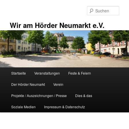
Zum
primären
Such
Inhalt
springen
Wir am Hörder Neumarkt e.V.
Hauptmenü
Startseite
Veranstaltungen
Feste & Feiern
Der Hörder Neumarkt
Verein
Projekte / Auszeichnungen / Presse
Dies & das
Soziale Medien
Impressum & Datenschutz