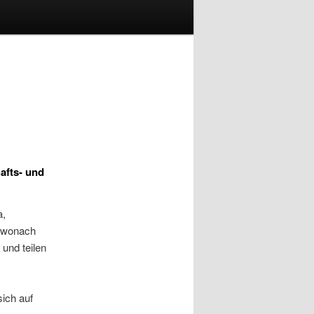
afts- und
a,
, wonach
 und teilen
sich auf