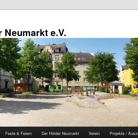
 Neumarkt e.V.
Feste & Feiern
Der Hörder Neumarkt
Verein
Projekte / Ausz