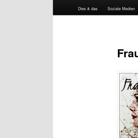
Dies & das
Soziale Medien
Fra