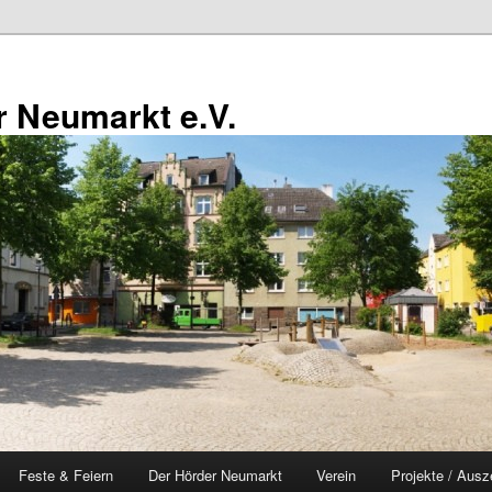
 Neumarkt e.V.
Feste & Feiern
Der Hörder Neumarkt
Verein
Projekte / Ausz