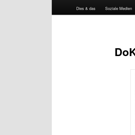
Dies & das
Soziale Medien
DoK